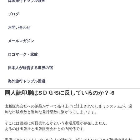
韓国旅行トラブル漫画
ブログ
お問い合わせ
メールマガジン
ロゴマーク・家紋
日本人が経営する世界の宿
海外旅行トラブル回避
同人誌印刷はSＤＧ‘Sに反しているのか？-6
出版販売会社への納品がすべて売り上げに計上されてしまうシステムが、過
剰な出版点数と過剰な発行部数に繋がってしまいます。
そこには読者に何冊売れるかという市場原理が存在しません。
あるのは出版社と出版販売会社との力関係です。
書店でアルバイトしていた友人の話だと、頼んでもいない本が毎週納品され